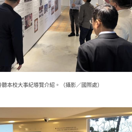
聆聽本校大事紀導覽介紹。（
攝影／
國際處）