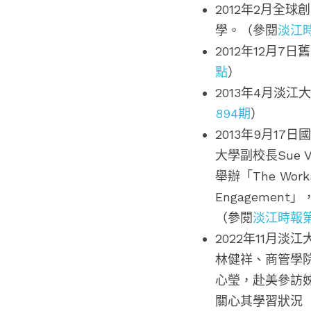
2012年2月全
學。（參閱
淡江時
2012年12月7日
點
）
2013年4月淡
894期
）
2013年9月1
大學副校長Sue V
舉辦「The Worksho
Engagement
（參閱
淡江時報第
2022年11月
林健祥、商管學
心瑩，赴美參訪
關心其學習狀況