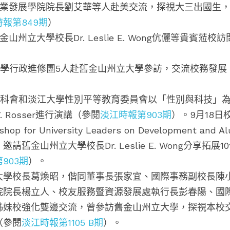
球創業發展學院院長劉艾華等人赴美交流，探視大三出國生
報第849期
）
舊金山州立大學校長Dr. Leslie E. Wong伉儷等貴賓蒞
江大學行政進修團5人赴舊金山州立大學參訪，交流校務發展
7日國科會和淡江大學性別平等教育委員會以「性別與科技」
. Rosser進行演講（參閱
淡江時報第903期
）。9月18
p for University Leaders on Development and Al
」，邀請舊金山州立大學校長Dr. Leslie E. Wong分享拓
903期
）。
淡江大學校長葛煥昭，偕同董事長張家宜、國際事務副校長
院院長楊立人、校友服務暨資源發展處執行長彭春陽、國
姊妹校強化雙邊交流，曾參訪舊金山州立大學，探視本校
（參閱
淡江時報第1105 B期
）。