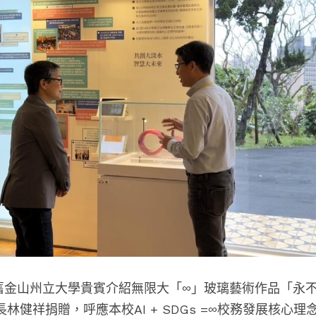
舊金山州立大學貴賓
介紹無限大「∞」玻璃藝術作品「永
林健祥捐贈，呼應本校AI + SDGs =∞校務發展核心