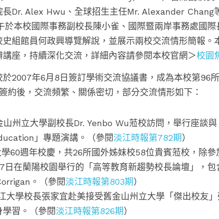
. Alex Hwu、全球招生主任Mr. Alexander Chan
上午於本校國際事務副校長陳小雀、
國際暨兩岸事務處國際
校史組館員何政興導覽解說，並展示兩校交流情形簡報。
辦講座，持續深化交流，詳細內容請參閱本校官網＞
校園
於2007年6月8日簽訂學術交流協議書，成為本校第96
簽約後，交流頻繁、關係密切，部分交流情形如下：
金山州立大學副校長Dr. Yenbo Wu蒞校訪問，舉行座談與「Spec
er Education」專題演講。（參閱
淡江時報第782期
）
淡江大學60週年校慶，共26所國外姊妹校58位貴賓蒞校，除
加7日在蘭陽校園舉行的「高等教育新趨勢校長論壇」，包
. Corrigan。（參閱
淡江時報第803期
）
1日淡江大學校長張家宜赴美接受舊金山州立大學「傑出校友
身學習。（參閱
淡江時報第826期
）