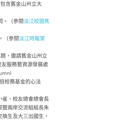
，包含舊金山州立大
校訪問。（參閱
淡江校園焦
。（參閱
淡江時報第
為題，邀請舊金山州立
日校友服務暨資源發展處
umni 
展10倍校務基金的心法
陳小雀、校友總會總會長
際暨兩岸交流組組長朱
交換生及大三出國生，