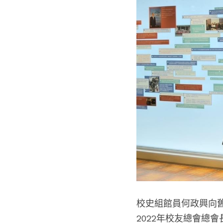
校史組館員何政興
向
2022年
校友總會總會長