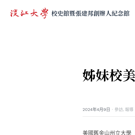
校史館暨張建邦創辦人紀念館
姊妹校
2024年4月9日
·
參訪,
報導
美國舊金山州立大學（San F