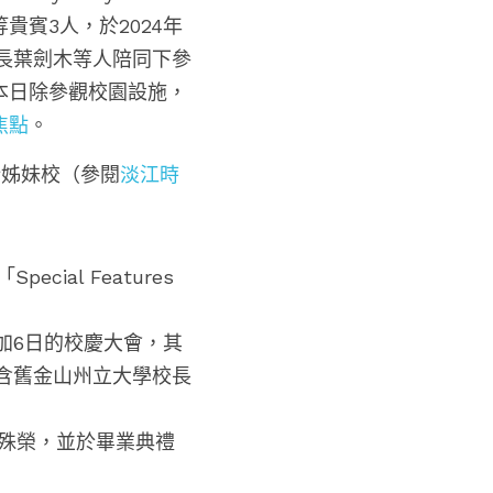
g等貴賓3人，於2024年
長葉劍木
等人陪同下參
本日除參觀校園設施，
焦點
。
所姊妹校（參閱
淡江時
ial Features 
參加6日的校慶大會，其
含舊金山州立大學校長
」殊榮，並於畢業典禮