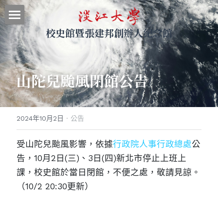
校史館暨張建邦創辦人紀念館
最新消息
關於本館
山陀兒颱風閉館公告
參觀導覽
展示資料
2024年10月2日
·
公告
網站地圖
受山陀兒颱風影響，依據
行政院人事行政總處
公
｜回首頁
告，10月2日
(三)
、3日(四)新北市停止上班上
｜圖書館
課，校史館於當日閉館，不便之處，敬請見諒。
（10/2 20:30更新）
｜淡江大學
搜索