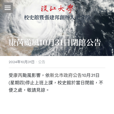
校史館暨張建邦創辦人紀念館
最新消息
關於本館
康芮颱風10月31日閉館公告
參觀導覽
展示資料
2024年10月31日
·
公告
網站地圖
受
康芮
颱風影響，依
新北市政府公告
10月31日
｜回首頁
(星期四)停止上班上課，校史館於當日閉館，不
｜圖書館
便之處，敬請見諒。
｜淡江大學
搜索