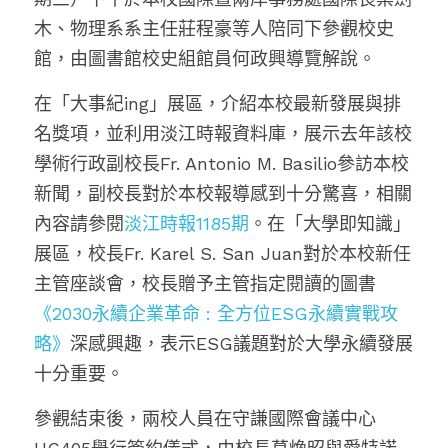
木、物理系系主任莊程豪等人陪同下參觀校史
館
，由圖書館校史組館員何政興
導覽解說
。
在「大事紀ing」展區，介紹本校最新發展與排
名獎項，並利用淡江時報資料庫，展示去年該校
學術行政副校長Fr. Antonio M. Basilio參訪本校
新聞，
副校長對於本校報導感到十分驚喜，相關
內容請參閱
淡江時報1185期
。在
「大學即知識」
展區，校長Fr. Karel S. San Juan對於本校新任
主管座談會，校長贈予主管指定閱讀的圖書
《2030永續企業革命 : 全方位ESG永續實戰攻
略》
深感興趣，表示ESG議題對於大學永續發展
十分重要。
參觀結束後，兩校人員在守謙國際會議中心