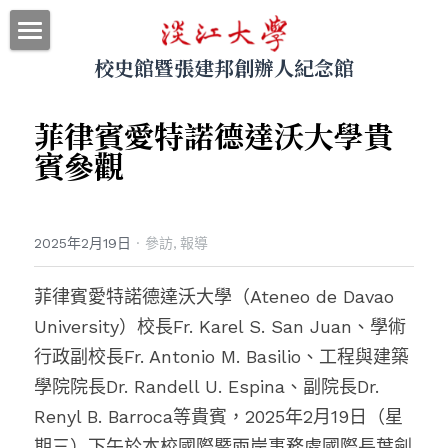
校史館暨張建邦創辦人紀念館
最新消息
關於本館
菲律賓
愛特諾德達沃
大學貴
賓參觀
參觀導覽
展示資料
2025年2月19日
·
參訪,
報導
網站地圖
菲律賓愛特諾德達沃大學（Ateneo de Davao 
｜回首頁
University）校長Fr. Karel S. San Juan、學術
｜圖書館
行政副校長Fr. Antonio M. Basilio、工程與建築
學院院長Dr. Randell U. Espina、副院長Dr. 
｜淡江大學
Renyl B. Barroca等貴賓，2025年2月19日（星
搜索
期三）下午於
本校國際暨兩岸事務處國際長葉劍