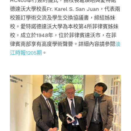
HC405舉行簽約儀式，
由校長葛煥昭與
愛特諾
德達沃
大學校長Fr. Karel S. San Juan，代表兩
校簽訂學術交流及學生交換協議書，締結姊妹
校。
愛特諾德達沃
大學為本校第4所菲律賓姊妹
校，成立於1948年，位於菲律賓達沃市，在菲
律賓南部享有高度學術聲譽。
詳細內容請參閱
淡
江時報1205期
。