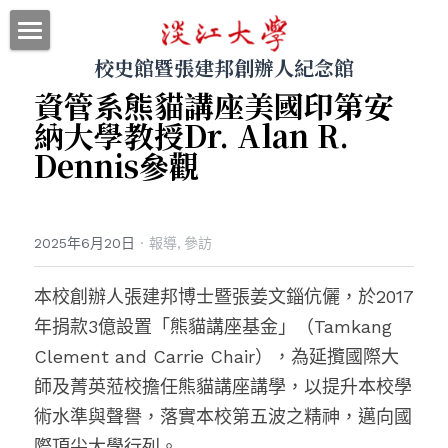
校史館暨張建邦創辦人紀念館
最新消息
資管系熊貓講座美國印第安
關於本館
納大學教授Dr. Alan R. 
Dennis參觀
參觀導覽
展示資料
2025年6月20日
·
報導,
參訪
網站地圖
本校創辦人張建邦博士暨張姜文錙伉儷，於2017
｜回首頁
年捐款3億設置「熊貓講座基金」（Tamkang 
｜圖書館
Clement and Carrie Chair），為延攬國際大
師及菁英蒞校擔任熊貓講座講學，以提升本校學
｜淡江大學
術水準與聲譽，落實本校第五波之精神，邁向國
搜索
際頂尖大學行列。