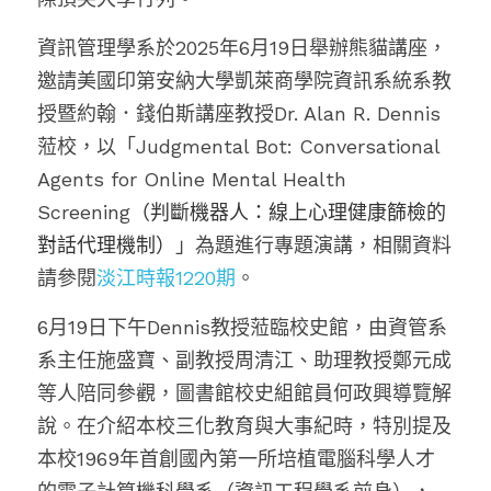
資訊管理學系於2025年6月19日舉辦熊貓講座，
邀請美國印第安納大學凱萊商學院資訊系統系教
授暨約翰．錢伯斯講座教授Dr. Alan R. Dennis
蒞校，以「Judgmental Bot: Conversational 
Agents for Online Mental Health 
Screening
（判斷機器人：線上心理健康篩檢的
對話代理機制）
」為題進行專題演講，相關資料
請參閱
淡江時報1220期
。
6月19日下午Dennis教授蒞臨校史館，由
資管系
系主任
施盛寶、副
教授
周清江、助理教授鄭元成
等人
陪同參觀，
圖書館校史組館員何政興導覽解
說。在介紹本校
三化教育與
大事紀時，特別提及
本校1969年首創國內第一所培植電腦科學人才