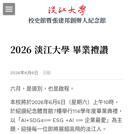
校史館暨張建邦創辦人紀念館
最新消息
關於本館
2026 淡江大學 畢業禮讚
參觀導覽
展示資料
2026年6月6日
·
活動
網站地圖
六月，是道別，也是啟程。
｜回首頁
本校將於2026年6月6日（星期六）上午10時，
｜圖書館
於紹謨紀念體育館7樓舉行114學年度畢業典禮，
｜淡江大學
以「AI+SDGs=∞ ESG +AI =∞ 企業最愛」為主
題，迎接每一位即將展翅高飛的淡江人。
搜索