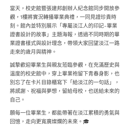
當天，校史館暨張建邦創辦人紀念館同步開放參
觀，1樓將實況轉播畢業典禮，一同見證珍貴時
刻。館內並特別展示「專屬淡江人的印記-畢業
證書設計的故事」主題海報，透過不同時期的畢
業證書樣式與設計理念，帶領大家回望淡江一路
走來的歲月與精神。
誠摯歡迎畢業生與親友蒞臨參觀，在充滿歷史與
溫度的校史館中，穿上畢業袍留下青春身影，也
別忘了在卡片目錄櫃寫下「給淡江的一句話」，
將感謝、祝福與夢想，留給母校，也送給未來的
自己。
願每一位畢業生，都能帶著在淡江累積的勇氣與
回憶，走向更寬廣燦爛的未來。🎓