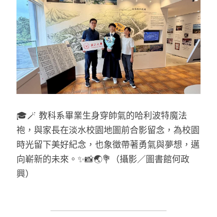
🎓🪄 教科系畢業生身穿帥氣的哈利波特魔法
袍，與家長在淡水校園地圖前合影留念，為校園
時光留下美好紀念，也象徵帶著勇氣與夢想，邁
向嶄新的未來。✨📸🌏💐
（攝影／圖書館何政
興）