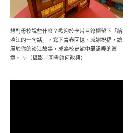
想對母校說些什麼？歡迎於卡片目錄櫃留下「給
淡江的一句話」，寫下青春回憶、感謝祝福，讓
屬於你的淡江故事，成為校史館中最溫暖的篇
章。 ✨
（攝影／圖書館何政興）