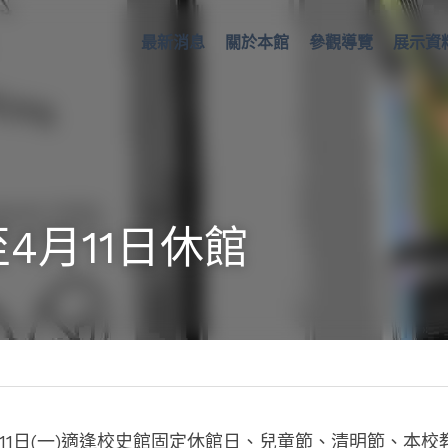
最新消息
關於本館
參觀導覽
展示資
至4月11日休館
11日(一)
適逢
校史館固定休館日、
兒童節、清明節、本校