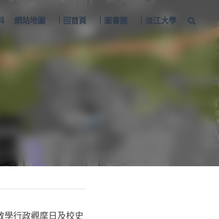
料
網站地圖
｜回首頁
｜圖書館
｜淡江大學
教學行政觀摩日及
校史