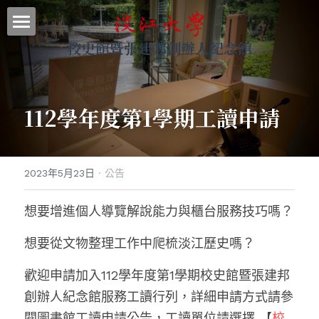
校史館暨張建邦創辦人紀念館
最新消息
關於本館
112學年度第1學期工讀申請
參觀導覽
展示資料
2023年5月23日
·
公告
網站地圖
想要增進個人導覽解說能力與櫃台服務技巧嗎？
｜回首頁
想要從文物整理工作中爬梳淡江歷史嗎？
｜圖書館
歡迎申請加入112學年度第1學期校史館暨張建邦
｜淡江大學
創辦人紀念館服務工讀行列，詳細申請方式請參
搜索
閱圖書館工讀申請公告，工讀單位請選擇 【
校