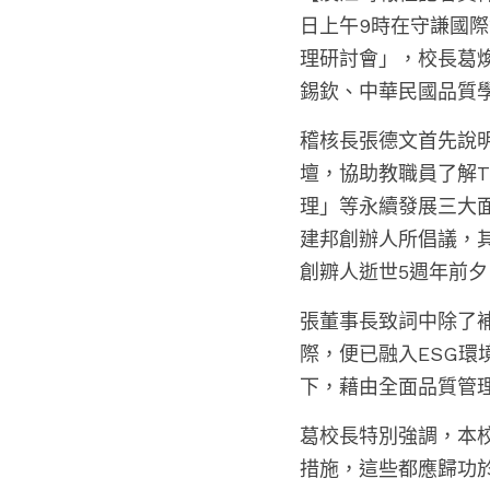
日上午9時在守謙國
理研討會」，校長葛
錫欽、中華民國品質
稽核長張德文首先說明
壇，協助教職員了解
理」等永續發展三大
建邦創辦人所倡議，
創辧人逝世5週年前
張董事長致詞中除了
際，便已融入ESG
下，藉由全面品質管理
葛校長特別強調，本校
措施，這些都應歸功