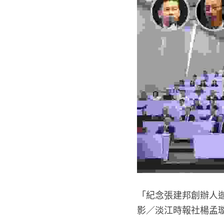
「紀念張建邦創辦人
影／淡江時報社楊孟