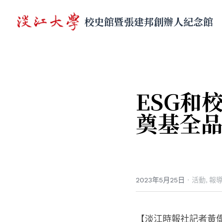
校史館暨張建邦創辦人紀念館
ESG和
奠基全品
2023年5月25日
·
活動,
報
【淡江時報社記者黃