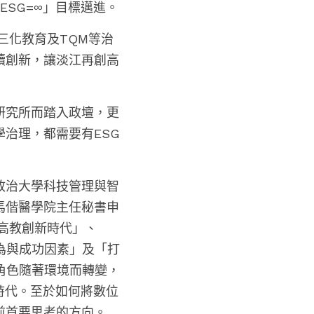
ESG=∞」目標邁進。
三化教育及TQM等治
續創新，讓淡江再創高
研究所而踏入政壇，更
治理，都需要有ESG
政治大學科技管理與智
馬偕醫學院主任秘書申
的高教創新時代」、
為與成功因素」及「打
角色隨著環境而轉變，
時代。至於如何將數位
前首要思考的方向。