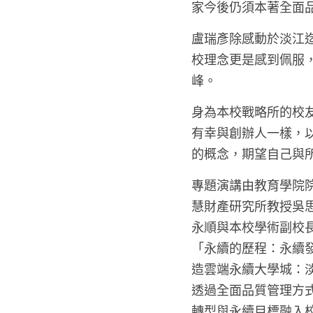
家今後仍須本著全面品
盧瑞彥除感動於淡江
校理念更是感到佩服
峰。
身為本校戰略所的校
有幸與創辦人一樣，
的概念，期望自己與
專題演講由教育學院
慧財產研究所教授吳
永順與本校學術副校長
「永續的歷程：永續
造雲端永續大學城：
透過全面品質管理方
轉型與永續目標融入