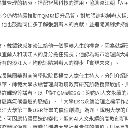
質管理的初衷，搭配智慧科技的運用，協助淡江朝「AI+
迄今仍然持續推動TQM以提升品質，對於張建邦創辦人括
，他也鼓勵同仁多了解張創辧人的貢獻，並追隨其腳步持
友，戴錫欽感謝淡江給他一個翻轉人生的機會，因為就讀
以宜蘭人和淡江人的身分擔任議長；他認為城市治理與大學
所有的淡江人，均能追隨創辦人的腳步「實現未來」。
院長陳國華與商管學院院長楊立人擔任主持人，分別介紹
思華、師範大學永續管理與環境教育研究所教授葉欣誠、
許輝煌等講者，以「從TQM到ESG：迎向AI人文永續
發展與氣候變遷的脈絡」、「大學ESG永續治理之標竿作
淡江大學第三期USR計畫的價值創造」為題，說明大學的
式，可因應持續更迭的變化，迎向AI人文永續的高教創新
校務發展治理，實踐並創造大學社會責任的價值，則是目