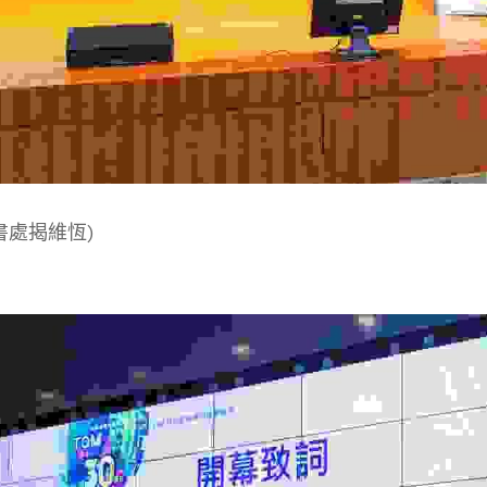
書處揭維恆)