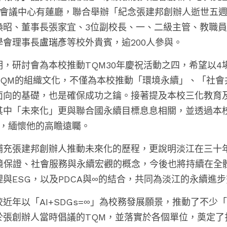
際會議中心有蓮廳，聯合舉辦「紀念張建邦創辦人逝世五週
煥昭、董事長張家宜、3位副校長、一、二級主管、教職
學會理事長
盧瑞彥
等校外貴賓，逾200人參與。
，研討會為本校推動TQM30年慶祝活動之四，希望以4
TQM的組織文化，不僅為本校推動「環境永續」、「社會
面向的基礎，也是確保成功之鑰。接著提及本校三化教育
其中「未來化」更與聯合國永續目標息息相關，並透過本
夕，緬懷他的高瞻遠矚。
補充張建邦創辦人推動未來化的歷程，更說明淡江在三十
環境保證、社會服務與永續宏觀的概念，今後也將持續在全
與ESG，以及PDCA與∞的結合，共同為淡江的永續進
近年以「AI+SDGs=∞」為校務發展願景，推動了不少
於張創辦人當時倡議的TQM，並落實於各個單位，奠定了