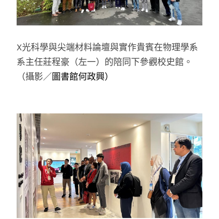
X光科學與尖端材料論壇與實作貴賓在物理學系
系主任莊程豪（左一）的陪同下參觀校史館
。
（攝影／
圖書館何政興）