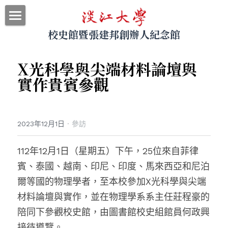
校史館暨張建邦創辦人紀念館
最新消息
關於本館
X光科學與尖端材料論壇與
實作貴賓參觀
參觀導覽
展示資料
2023年12月1日
·
參訪
網站地圖
112年12月1日（星期五）下午，25位來自菲律
｜回首頁
賓、泰國、越南、印尼、印度、馬來西亞和尼泊
｜圖書館
爾等國的物理學者，至本校參加X光科學與尖端
材料論壇與實作，並在物理學系系主任莊程豪的
｜淡江大學
陪同下參觀校史館，由圖書館校史組館員何政興
搜索
接待導覽。