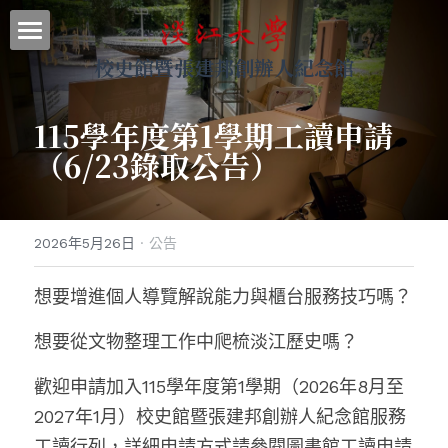
校史館暨張建邦創辦人紀念館
最新消息
關於本館
115學年度第1學期工讀申請
（6/23錄取公告）
參觀導覽
展示資料
2026年5月26日
·
公告
網站地圖
想要增進個人導覽解說能力與櫃台服務技巧嗎？
｜回首頁
想要從文物整理工作中爬梳淡江歷史嗎？
｜圖書館
歡迎申請加入115學年度第1學期（2026年8月至
｜淡江大學
2027年1月）校史館暨張建邦創辦人紀念館服務
搜索
工讀行列，詳細申請方式請參閱圖書館工讀申請