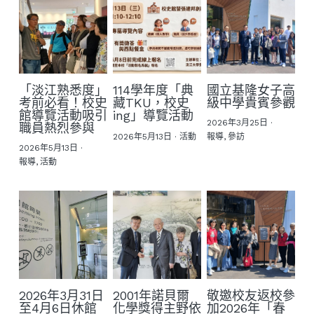
「淡江熟悉度」
114學年度「典
國立基隆女子高
考前必看！校史
藏TKU，校史
級中學貴賓參觀
館導覽活動吸引
ing」導覽活動
2026年3月25日
·
職員熱烈參與
2026年5月13日
·
活動
報導,
參訪
2026年5月13日
·
報導,
活動
2026年3月31日
2001年諾貝爾
敬邀校友返校參
至4月6日休館
化學獎得主野依
加2026年「春