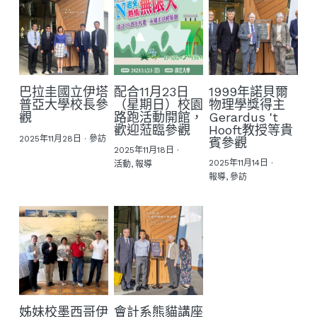
巴拉圭國立伊塔
配合11月23日
1999年諾貝爾
普亞大學校長參
（星期日）校園
物理學獎得主
觀
路跑活動開館，
Gerardus 't
歡迎蒞臨參觀
Hooft教授等貴
2025年11月28日
·
參訪
賓參觀
2025年11月18日
·
2025年11月14日
·
活動,
報導
報導,
參訪
姊妹校墨西哥伊
會計系熊貓講座