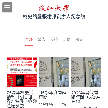
校史館暨張建邦創辦人紀念館
最新消息
關於本館
參觀導覽
全部
公告
參訪
活動
報導
展示資料
網站地圖
｜回首頁
｜圖書館
75週年校慶活
115學年度開館
2026年暑假開
｜淡江大學
動暨《明日世
時間
館時間（6/29-
界》特展，歡迎
9/13）
2026年8月1日
·
公告
蒞臨參觀
搜索