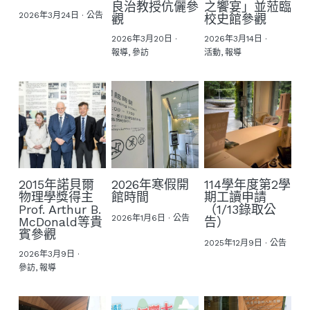
良治教授伉儷參
之饗宴」並蒞臨
2026年3月24日
·
公告
觀
校史館參觀
2026年3月20日
·
2026年3月14日
·
報導,
參訪
活動,
報導
2015年諾貝爾
2026年寒假開
114學年度第2學
物理學獎得主
館時間
期工讀申請
Prof. Arthur B.
（1/13錄取公
2026年1月6日
·
公告
McDonald等貴
告）
賓參觀
2025年12月9日
·
公告
2026年3月9日
·
參訪,
報導