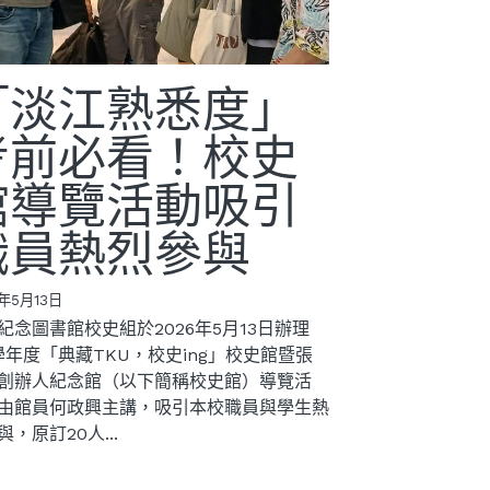
「淡江熟悉度」
考前必看！校史
館導覽活動吸引
職員熱烈參與
6年5月13日
紀念圖書館校史組於2026年5月13日辦理
4學年度「典藏TKU，校史ing」校史館暨張
創辦人紀念館（以下簡稱校史館）導覽活
由館員何政興主講，吸引本校職員與學生熱
與，原訂20人...