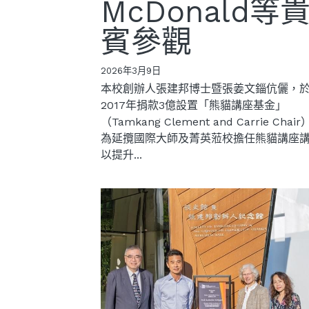
McDonald等
賓參觀
2026年3月9日
本校創辦人張建邦博士暨張姜文錙伉儷，
2017年捐款3億設置「熊貓講座基金」
（Tamkang Clement and Carrie Chai
為延攬國際大師及菁英蒞校擔任熊貓講座
以提升...