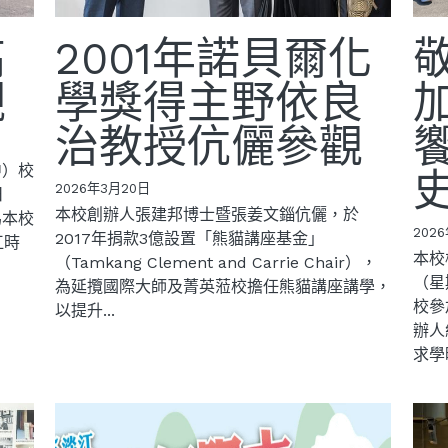
高
2001年諾貝爾化
觀
學獎得主野依良
治教授伉儷參觀
中）校
2026年3月20日
日
本校創辦人張建邦博士暨張姜文錙伉儷，於
為本校
202
2017年捐款3億設置「熊貓講座基金」
江時
本校
（Tamkang Clement and Carrie Chair），
（星
為延攬國際大師及菁英蒞校擔任熊貓講座講學，
校參
以提升...
辦人
求學