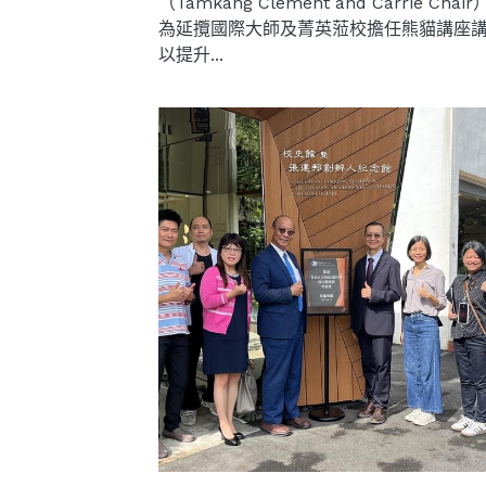
（Tamkang Clement and Carrie Chai
為延攬國際大師及菁英蒞校擔任熊貓講座
以提升...