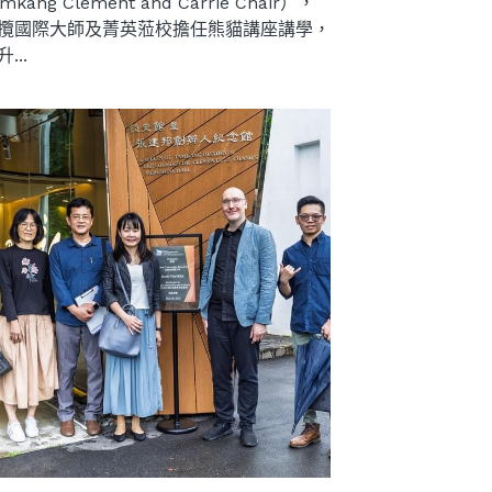
mkang Clement and Carrie Chair），
攬國際大師及菁英蒞校擔任熊貓講座講學，
...