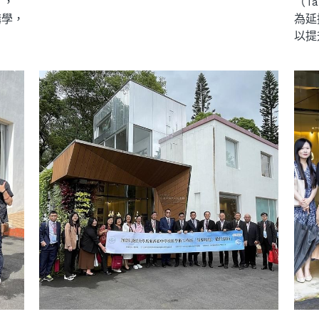
r），
（Ta
講學，
為延
以提升