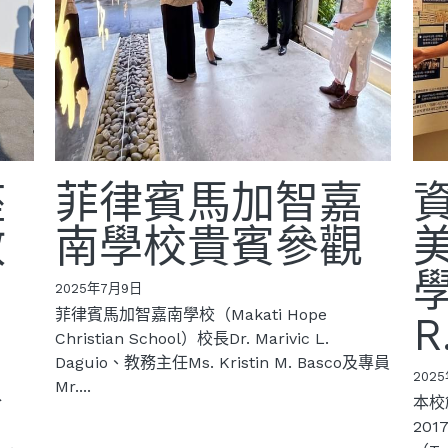
座
菲律賓馬加智嘉
教
南學校貴賓參觀
學
2025年7月9日
菲律賓馬加智嘉南學校（Makati Hope
R
Christian School）校長Dr. Marivic L.
Daguio、教務主任Ms. Kristin M. Basco及專員
202
Mr....
於
本校
20