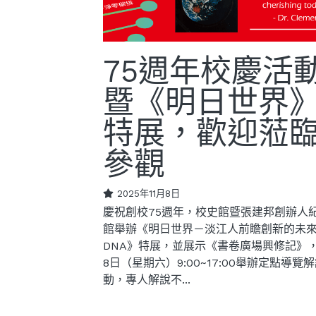
75週年校慶活
暨《明日世界
特展，歡迎蒞
參觀
2025年11月8日
慶祝創校75週年，校史館暨張建邦創辦人
館舉辦《明日世界－淡江人前瞻創新的未
DNA》特展，並展示《書卷廣場興修記》，
8日（星期六）9:00~17:00舉辦定點導覽
動，專人解說不...