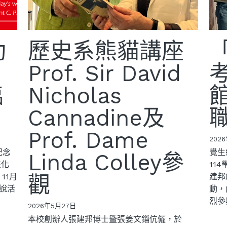
動
歷史系熊貓講座
》
Prof. Sir David
臨
Nicholas
Cannadine及
Prof. Dame
202
紀念
覺生
Linda Colley參
來化
11
11月
觀
建邦
解說活
動，
烈參
2026年5月27日
本校創辦人張建邦博士暨張姜文錙伉儷，於