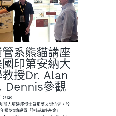
資管系熊貓講座
美國印第安納大
教授Dr. Alan
. Dennis參觀
5年6月20日
創辦人張建邦博士暨張姜文錙伉儷，於
17年捐款3億設置「熊貓講座基金」