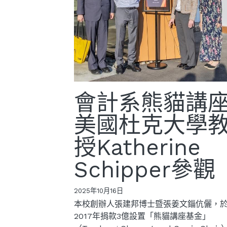
會計系熊貓講
美國杜克大學
授Katherine
Schipper參觀
2025年10月16日
本校創辦人張建邦博士暨張姜文錙伉儷，
2017年捐款3億設置「熊貓講座基金」