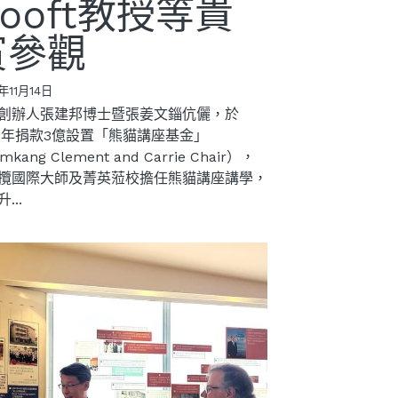
ooft教授等貴
賓參觀
年11月14日
創辦人張建邦博士暨張姜文錙伉儷，於
17年捐款3億設置「熊貓講座基金」
mkang Clement and Carrie Chair），
攬國際大師及菁英蒞校擔任熊貓講座講學，
...