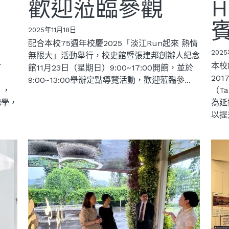
貴
歡迎蒞臨參觀
H
2025年11月18日
配合本校75週年校慶2025「淡江Run起來 熱情
2025
無限大」活動舉行，校史館暨張建邦創辦人紀念
於
本校
館11月23日（星期日）9:00~17:00開館，並於
20
9:00~13:00舉辦定點導覽活動，歡迎蒞臨參...
r），
（Ta
講學，
為延
以提升